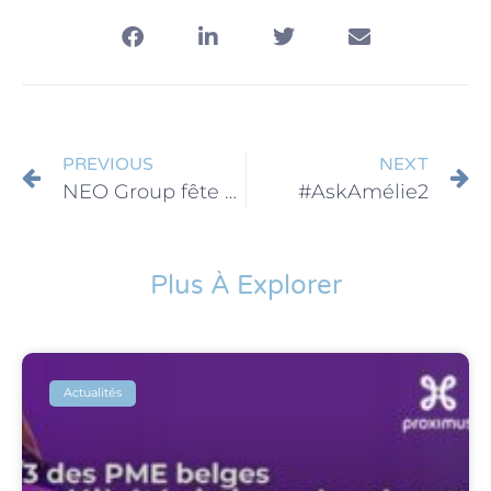
PREVIOUS
NEXT
NEO Group fête ses 8 ans!
#AskAmélie2
Plus À Explorer
Actualités