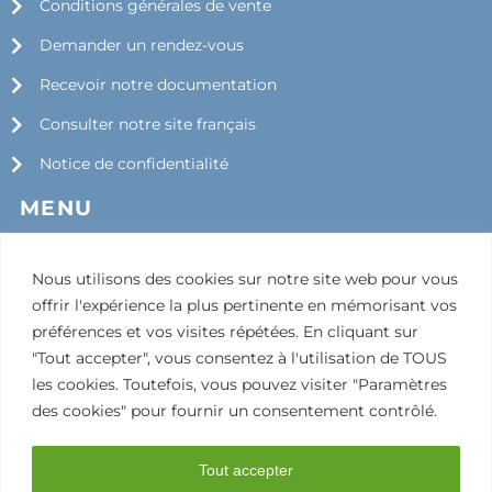
Conditions générales de vente
Demander un rendez-vous
Recevoir notre documentation
Consulter notre site français
Notice de confidentialité
MENU
Société
Nous utilisons des cookies sur notre site web pour vous
Services
offrir l'expérience la plus pertinente en mémorisant vos
Actus
préférences et vos visites répétées. En cliquant sur
"Tout accepter", vous consentez à l'utilisation de TOUS
Jobs
les cookies. Toutefois, vous pouvez visiter "Paramètres
des cookies" pour fournir un consentement contrôlé.
Tout accepter