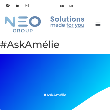
FR
NL
#AskAmélie
#AskAmélie