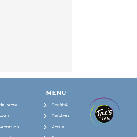
S
MENU
de vente
Société
-vous
Services
mentation
Actus